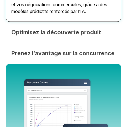
et vos négociations commerciales, grâce à des
modèles prédictifs renforcés par l’IA.
Optimisez la découverte produit
Optimisez vos sites de marque et vos médias pour
les consommateurs comme pour les agents IA,
Prenez l’avantage sur la concurrence
afin que vos produits soient trouvés et achetés
plus facilement.
Comparez vos performances de conversion à
celles de votre catégorie, par canal, distributeur et
plus encore, afin d’identifier vos forces et vos axes
d’amélioration.