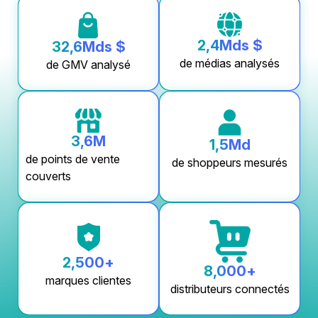
2,4
Mds $
32,6
Mds $
de médias analysés
de GMV analysé
3,6
M
1,5
Md
de points de vente
de shoppeurs mesurés
couverts
2,500
+
8,000
+
marques clientes
distributeurs connectés