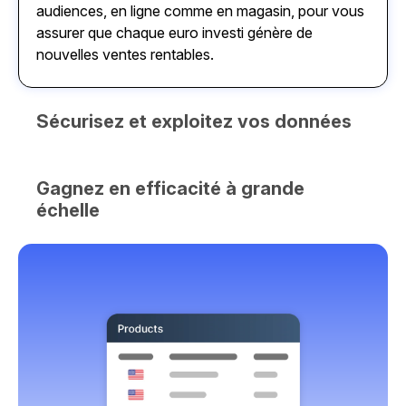
audiences, en ligne comme en magasin, pour vous
assurer que chaque euro investi génère de
nouvelles ventes rentables.
Sécurisez et exploitez vos données
Profitez d’une source unique et fiable de données
qui connecte les insights de vos équipes et de vos
Gagnez en efficacité à grande
outils IA pour des décisions en temps réel, tout en
échelle
garantissant sécurité et confidentialité.
Simplifiez vos opérations grâce à une plateforme
unifiée et facile à utiliser, qui permet un reporting
cohérent et des décisions rapides à l’échelle de
votre organisation, tout en réduisant le travail
manuel.